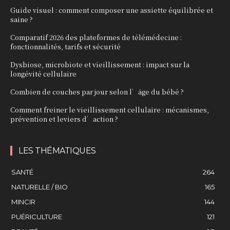
Guide visuel : comment composer une assiette équilibrée et
saine ?
Comparatif 2026 des plateformes de télémédecine :
fonctionnalités, tarifs et sécurité
Dysbiose, microbiote et vieillissement : impact sur la
longévité cellulaire
Combien de couches par jour selon l’âge du bébé ?
Comment freiner le vieillissement cellulaire : mécanismes,
prévention et leviers d’action ?
LES THÉMATIQUES
SANTÉ
264
NATURELLE / BIO
165
MINCIR
144
PUÉRICULTURE
121