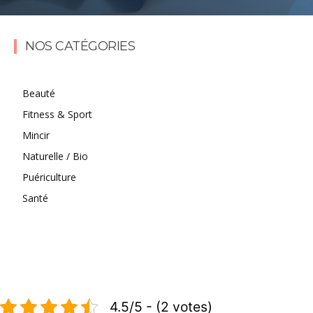
Lire la suite
NOS CATÉGORIES
Beauté
Fitness & Sport
Mincir
Naturelle / Bio
Puériculture
Santé
4.5/5 - (2 votes)