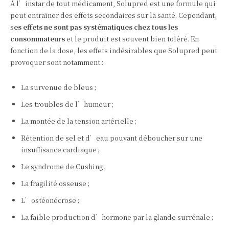
À l’instar de tout médicament, Solupred est une formule qui
peut entraîner des effets secondaires sur la santé. Cependant,
s
es effets ne sont pas systématiques chez tous les
consommateurs
et le produit est souvent bien toléré. En
fonction de la dose, les effets indésirables que Solupred peut
provoquer sont notamment :
La survenue de bleus ;
Les troubles de l’humeur ;
La montée de la tension artérielle ;
Rétention de sel et d’eau pouvant déboucher sur une
insuffisance cardiaque ;
Le syndrome de Cushing ;
La fragilité osseuse ;
L’ostéonécrose ;
La faible production d’hormone par la glande surrénale ;