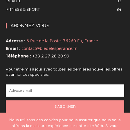
BEAUTÉ
93
FITNESS & SPORT
84
ABONNEZ-VOUS
Adresse
:
6 Rue de la Poste, 76260 Eu, France
Email
:
contact@bledelesperance.fr
Téléphone
:
+33 2 27 28 20 99
Pour être mis à jour avec toutes les dernières nouvelles, offres
et annonces spéciales.
S'ABONNER
Nous utilisons des cookies pour nous assurer que nous vous
offrons la meilleure expérience sur notre site Web. Si vous