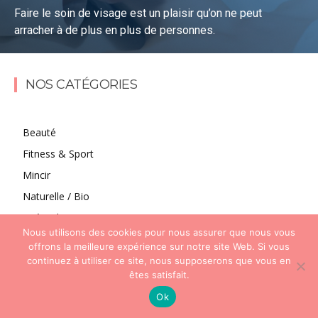
Faire le soin de visage est un plaisir qu’on ne peut
arracher à de plus en plus de personnes.
Lire la suite
NOS CATÉGORIES
Beauté
Fitness & Sport
Mincir
Naturelle / Bio
Puériculture
Nous utilisons des cookies pour nous assurer que nous vous
Santé
offrons la meilleure expérience sur notre site Web. Si vous
continuez à utiliser ce site, nous supposerons que vous en
êtes satisfait.
Ok