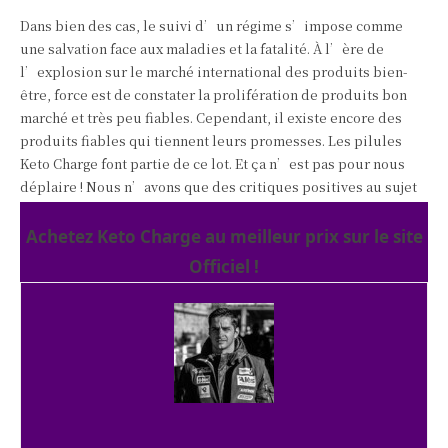
Dans bien des cas, le suivi d’un régime s’impose comme
une salvation face aux maladies et la fatalité. À l’ère de
l’explosion sur le marché international des produits bien-
être, force est de constater la prolifération de produits bon
marché et très peu fiables. Cependant, il existe encore des
produits fiables qui tiennent leurs promesses. Les pilules
Keto Charge font partie de ce lot. Et ça n’est pas pour nous
déplaire ! Nous n’avons que des critiques positives au sujet
de ce produit. Ketocharge est l’un des meilleurs régimes sur
le marché actuel. Si vous voulez maigrir, vous êtes tombés sur
Achetez Keto Charge au meilleur prix sur le site
le bon produit !
Officiel !
Ce complément alimentaire permet véritablement aux
utilisateurs d’atteindre leurs objectifs et de récupérer leurs
corps et leur santé. Il propose des résultats satisfaisants, et
cela, en un temps record. Cette cure minceur est des plus
fiables et produit des changements visibles. Nous
recommandons vivement ce produit à tous ceux qui veulent
maigrir de façon efficace et satisfaisante.