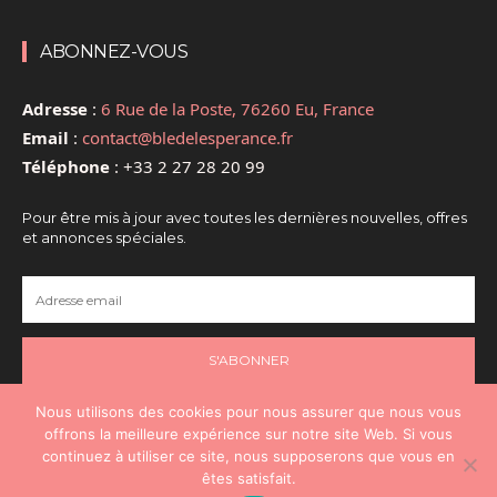
ABONNEZ-VOUS
Adresse
:
6 Rue de la Poste, 76260 Eu, France
Email
:
contact@bledelesperance.fr
Téléphone
:
+33 2 27 28 20 99
Pour être mis à jour avec toutes les dernières nouvelles, offres
et annonces spéciales.
S'ABONNER
Nous utilisons des cookies pour nous assurer que nous vous
offrons la meilleure expérience sur notre site Web. Si vous
continuez à utiliser ce site, nous supposerons que vous en
@2024 - Tous droits réservés - @Santé
êtes satisfait.
Espérance