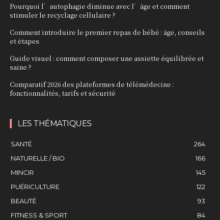
Pourquoi l’autophagie diminue avec l’âge et comment
stimuler le recyclage cellulaire ?
Comment introduire le premier repas de bébé : âge, conseils
et étapes
Guide visuel : comment composer une assiette équilibrée et
saine ?
Comparatif 2026 des plateformes de télémédecine :
fonctionnalités, tarifs et sécurité
LES THÉMATIQUES
SANTÉ
264
NATURELLE / BIO
166
MINCIR
145
PUÉRICULTURE
122
BEAUTÉ
93
FITNESS & SPORT
84