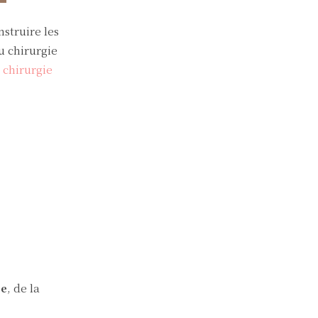
struire les
u chirurgie
a
chirurgie
se
, de la