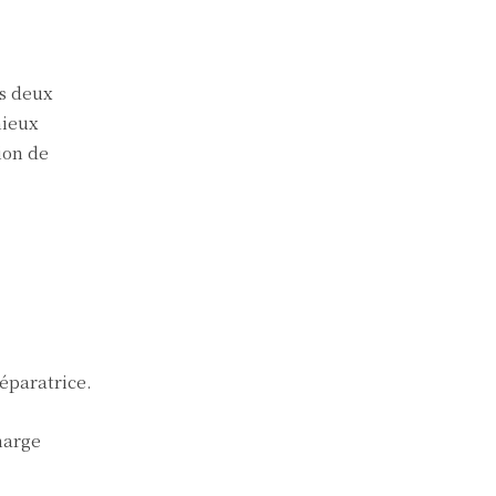
es deux
mieux
ion de
éparatrice.
harge