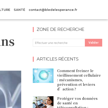
LTURE
SANTÉ
contact@bledelesperance.fr
ZONE DE RECHERCHE
ans
Valider
Effectuer une recherche
ARTICLES RÉCENTS
Comment freiner le
vieillissement cellulaire
: mécanismes,
prévention et leviers
d’action ?
Protéger vos données
de santé en
téléconsultation :