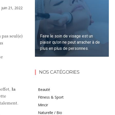
e
juin 21, 2022
 pas seul(e)
Faire le soin de visage est un
plaisir qu’on ne peut arracher à de
us
plus en plus de personnes.
ie
Lire la suite
NOS CATÉGORIES
effet,
la
Beauté
ette
Fitness & Sport
ntalement.
Mincir
Naturelle / Bio