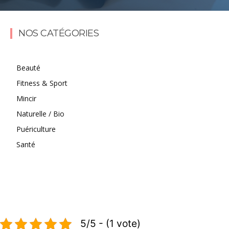
Lire la suite
NOS CATÉGORIES
Beauté
Fitness & Sport
Mincir
Naturelle / Bio
Puériculture
Santé
5/5 - (1 vote)