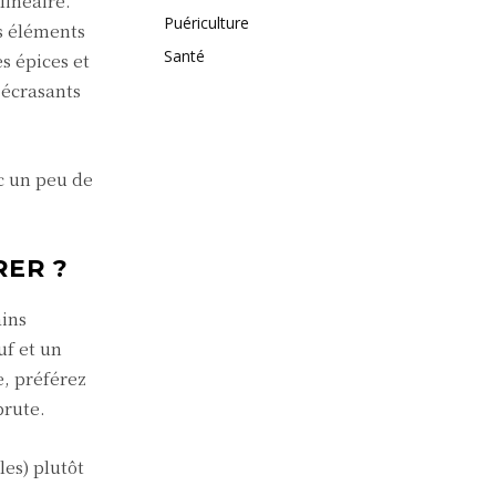
linéaire.
Puériculture
es éléments
Santé
s épices et
 écrasants
c un peu de
RER ?
ains
uf et un
e, préférez
brute.
es) plutôt