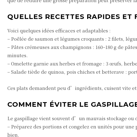
que de réduire une grosse préparation peut préserver la
QUELLES RECETTES RAPIDES ET 
Voici quelques idées efficaces et adaptables :
– Poêlée de saumon et légumes croquants : 2 filets, légu
– Pâtes crémeuses aux champignons : 160–180 g de pâtes
minutes.
– Omelette garnie aux herbes et fromage : 3 œufs, herb
– Salade tiède de quinoa, pois chiches et betterave : por
Ces plats demandent peu d’ingrédients, cuisent vite et 
COMMENT ÉVITER LE GASPILLAG
Le gaspillage vient souvent d’un mauvais stockage ou 
– Préparez des portions et congelez en unités pour une 
bien.