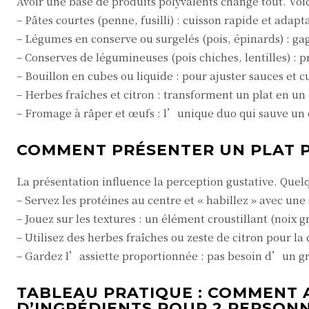
Avoir une base de produits polyvalents change tout. Voici
– Pâtes courtes (penne, fusilli) : cuisson rapide et adapt
– Légumes en conserve ou surgelés (pois, épinards) : g
– Conserves de légumineuses (pois chiches, lentilles) : p
– Bouillon en cubes ou liquide : pour ajuster sauces et c
– Herbes fraîches et citron : transforment un plat en un
– Fromage à râper et œufs : l’unique duo qui sauve un 
COMMENT PRÉSENTER UN PLAT P
La présentation influence la perception gustative. Quelq
– Servez les protéines au centre et « habillez » avec une
– Jouez sur les textures : un élément croustillant (noix 
– Utilisez des herbes fraîches ou zeste de citron pour la 
– Gardez l’assiette proportionnée : pas besoin d’un gra
TABLEAU PRATIQUE : COMMENT 
D’INGRÉDIENTS POUR 2 PERSON