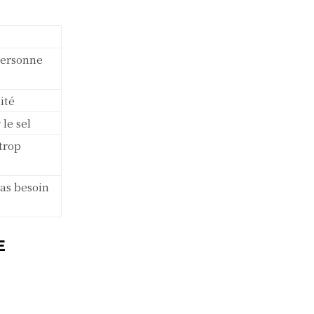
personne
ité
le sel
trop
pas besoin
E