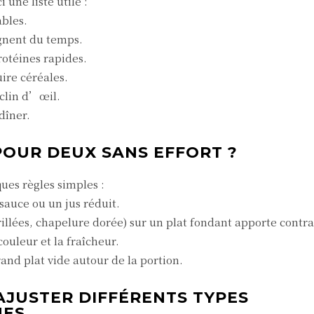
 une liste utile :
ables.
agnent du temps.
rotéines rapides.
uire céréales.
 clin d’œil.
dîner.
OUR DEUX SANS EFFORT ?
ues règles simples :
 sauce ou un jus réduit.
grillées, chapelure dorée) sur un plat fondant apporte contra
couleur et la fraîcheur.
nd plat vide autour de la portion.
AJUSTER DIFFÉRENTS TYPES
NES