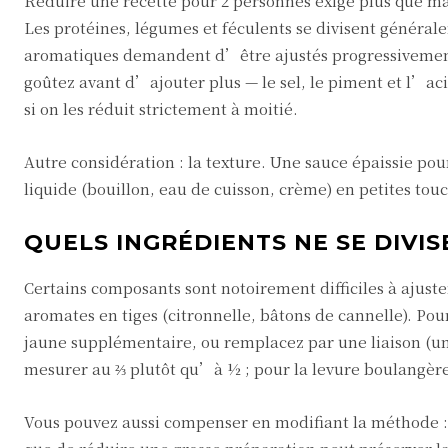
Réduire une recette pour 2 personnes exige plus que mat
Les protéines, légumes et féculents se divisent général
aromatiques demandent d’être ajustés progressivement.
goûtez avant d’ajouter plus — le sel, le piment et l’aci
si on les réduit strictement à moitié.
Autre considération : la texture. Une sauce épaissie po
liquide (bouillon, eau de cuisson, crème) en petites tou
QUELS INGRÉDIENTS NE SE DIVIS
Certains composants sont notoirement difficiles à ajuste
aromates en tiges (citronnelle, bâtons de cannelle). Pou
jaune supplémentaire, ou remplacez par une liaison (un 
mesurer au ⅔ plutôt qu’à ½ ; pour la levure boulangère
Vous pouvez aussi compenser en modifiant la méthode : c