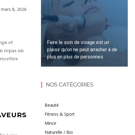
e
mars 8, 2026
mps et
Faire le soin de visage est un
plaisir qu’on ne peut arracher à de
un repas un
plus en plus de personnes.
recettes
Lire la suite
NOS CATÉGORIES
Beauté
AVEURS
Fitness & Sport
Mincir
Naturelle / Bio