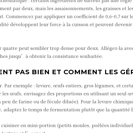
hématique : certains ingrédients ne suivent pas une règle 
ement par deux, mais les assaisonnements, les graisses et l
 Commencez par appliquer un coefficient de 0,6–0,7 sur le
dité développent leur force à la cuisson et peuvent devenir
ur quatre peut sembler trop dense pour deux. Allégez-la ave
ches jusqu’à obtenir la consistance souhaitée.
ENT PAS BIEN ET COMMENT LES GÉ
r. Par exemple : levure, œufs entiers, gros légumes, et cert
r les œufs, envisagez des proportions en utilisant un seul œ
peu de farine ou de fécule diluée). Pour la levure chimiqu
, adaptez le temps de fermentation plutôt que la quantité 
uisiner en mini-portion (petits moules, poêlées individuell