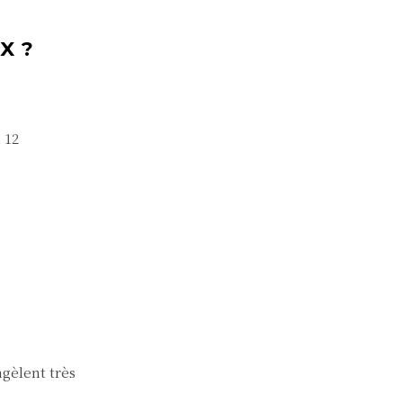
X ?
 12
:
ngèlent très