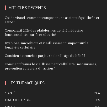
ARTICLES RÉCENTS
Guide visuel : comment composer une assiette équilibrée et
saine ?
Comparatif 2026 des plateformes de télémédecine :
fonctionnalités, tarifs et sécurité
Dysbiose, microbiote et vieillissement : impact sur la
longévité cellulaire
Combien de couches par jour selon l’âge du bébé ?
Comment freiner le vieillissement cellulaire : mécanismes,
prévention et leviers d’action ?
LES THÉMATIQUES
SANTÉ
264
NATURELLE / BIO
165
MINCIR
144