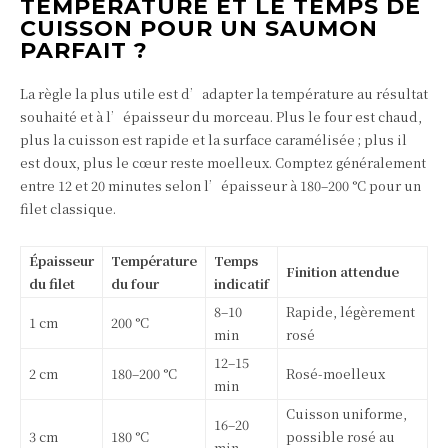
TEMPÉRATURE ET LE TEMPS DE
CUISSON POUR UN SAUMON
PARFAIT ?
La règle la plus utile est d’adapter la température au résultat
souhaité et à l’épaisseur du morceau. Plus le four est chaud,
plus la cuisson est rapide et la surface caramélisée ; plus il
est doux, plus le cœur reste moelleux. Comptez généralement
entre 12 et 20 minutes selon l’épaisseur à 180–200 °C pour un
filet classique.
Épaisseur
Température
Temps
Finition attendue
du filet
du four
indicatif
8–10
Rapide, légèrement
1 cm
200 °C
min
rosé
12–15
2 cm
180–200 °C
Rosé-moelleux
min
Cuisson uniforme,
16–20
3 cm
180 °C
possible rosé au
min