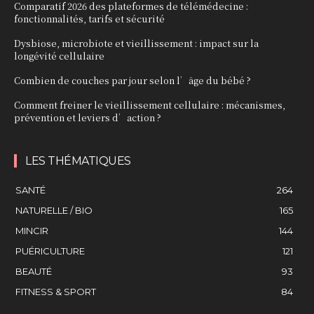
Comparatif 2026 des plateformes de télémédecine :
fonctionnalités, tarifs et sécurité
Dysbiose, microbiote et vieillissement : impact sur la
longévité cellulaire
Combien de couches par jour selon l’âge du bébé ?
Comment freiner le vieillissement cellulaire : mécanismes,
prévention et leviers d’action ?
LES THÉMATIQUES
SANTÉ
264
NATURELLE / BIO
165
MINCIR
144
PUÉRICULTURE
121
BEAUTÉ
93
FITNESS & SPORT
84