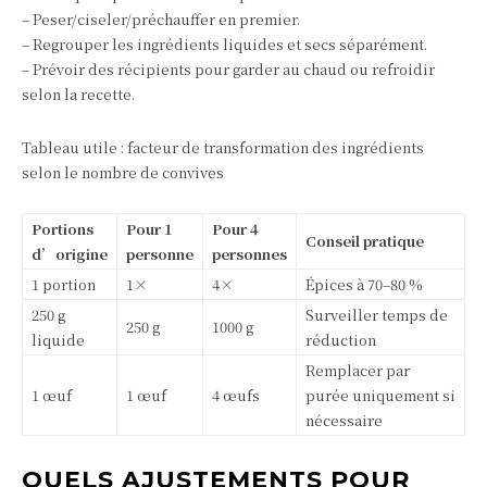
– Peser/ciseler/préchauffer en premier.
– Regrouper les ingrédients liquides et secs séparément.
– Prévoir des récipients pour garder au chaud ou refroidir
selon la recette.
Tableau utile : facteur de transformation des ingrédients
selon le nombre de convives
Portions
Pour 1
Pour 4
Conseil pratique
d’origine
personne
personnes
1 portion
1×
4×
Épices à 70–80 %
250 g
Surveiller temps de
250 g
1000 g
liquide
réduction
Remplacer par
1 œuf
1 œuf
4 œufs
purée uniquement si
nécessaire
QUELS AJUSTEMENTS POUR