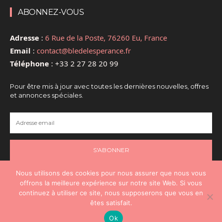
ABONNEZ-VOUS
Adresse
:
6 Rue de la Poste, 76260 Eu, France
Email
:
contact@bledelesperance.fr
Téléphone
:
+33 2 27 28 20 99
Pour être mis à jour avec toutes les dernières nouvelles, offres
et annonces spéciales.
S'ABONNER
Nous utilisons des cookies pour nous assurer que nous vous
offrons la meilleure expérience sur notre site Web. Si vous
continuez à utiliser ce site, nous supposerons que vous en
@2024 - Tous droits réservés - @Santé
êtes satisfait.
Espérance
Ok