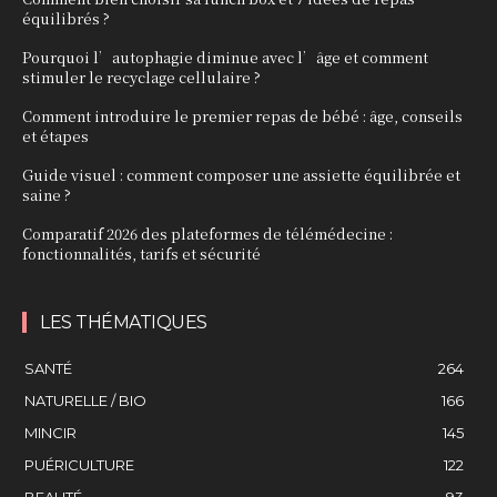
équilibrés ?
Pourquoi l’autophagie diminue avec l’âge et comment
stimuler le recyclage cellulaire ?
Comment introduire le premier repas de bébé : âge, conseils
et étapes
Guide visuel : comment composer une assiette équilibrée et
saine ?
Comparatif 2026 des plateformes de télémédecine :
fonctionnalités, tarifs et sécurité
LES THÉMATIQUES
SANTÉ
264
NATURELLE / BIO
166
MINCIR
145
PUÉRICULTURE
122
BEAUTÉ
93