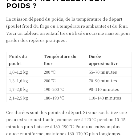
POIDS ?
La cuisson dépend du poids, de la température de départ
(poulet froid du frigo ou à température ambiante) et du four.
Voici un tableau orientatif très utilisé en cuisine maison pour
garder des repères pratiques :
Poids du
Température du
Durée
poulet
four
approximative
1,0–1,2 kg
200 °C
55–70 minutes
1,3–1,6 kg
200 °C
70–90 minutes
1,7–2,0 kg
190–200 °C
90–110 minutes
2,1–2,5 kg
180–190 °C
110–140 minutes
Ces durées sont des points de départ. Si vous souhaitez une
peau extra croustillante, commencez à 220 °C pendant 10–15
minutes puis baissez à 180–190 °C. Pour une cuisson plus
douce et uniforme, maintenez 160–170 °C plus longtemps.