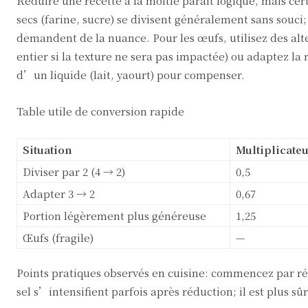
Réduire une recette à la moitié paraît logique, mais cer
secs (farine, sucre) se divisent généralement sans souci; 
demandent de la nuance. Pour les œufs, utilisez des alt
entier si la texture ne sera pas impactée) ou adaptez la
d’un liquide (lait, yaourt) pour compenser.
Table utile de conversion rapide
Situation
Multiplicate
Diviser par 2 (4 → 2)
0,5
Adapter 3 → 2
0,67
Portion légèrement plus généreuse
1,25
Œufs (fragile)
—
Points pratiques observés en cuisine: commencez par rédu
sel s’intensifient parfois après réduction; il est plus 