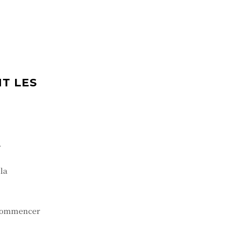
T LES
.
la
e commencer