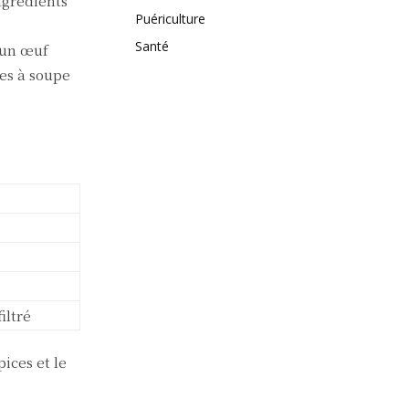
ngrédients
Puériculture
Santé
 un œuf
res à soupe
iltré
ices et le