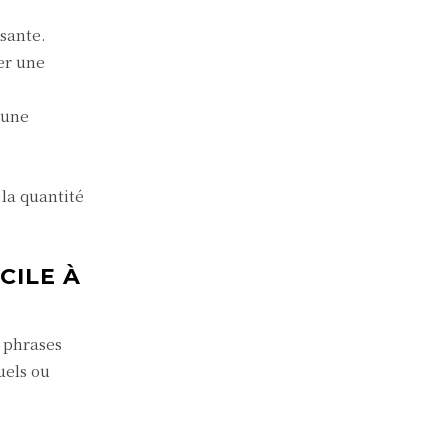
isante.
ter une
 une
 la quantité
CILE À
s phrases
uels ou