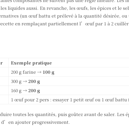
taines composantes ne suivent pas une règle linéaire. Les i
les liquides aussi. En revanche, les œufs, les épices et le sel
ernatives (un œuf battu et prélevé à la quantité désirée, ou
 recette en remplaçant partiellement l’œuf par 1 à 2 cuillè
ur
Exemple pratique
200 g farine →
100 g
300 g →
200 g
160 g →
200 g
1 œuf pour 2 pers : essayer 1 petit œuf ou 1 œuf battu f
ire toutes les quantités, puis goûtez avant de saler. Les ép
sûr d’en ajouter progressivement.