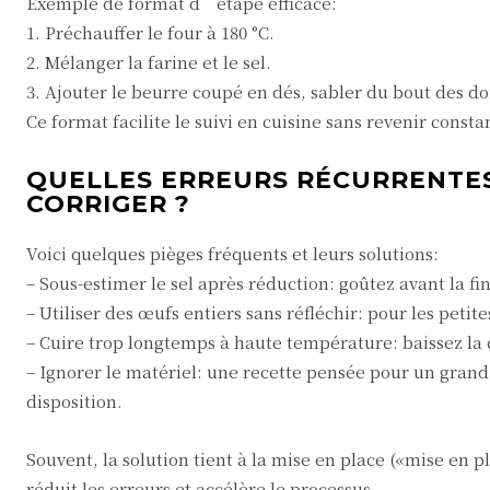
Exemple de format d’étape efficace:
1. Préchauffer le four à 180 °C.
2. Mélanger la farine et le sel.
3. Ajouter le beurre coupé en dés, sabler du bout des do
Ce format facilite le suivi en cuisine sans revenir cons
QUELLES ERREURS RÉCURRENTES
CORRIGER ?
Voici quelques pièges fréquents et leurs solutions:
– Sous-estimer le sel après réduction: goûtez avant la fi
– Utiliser des œufs entiers sans réfléchir: pour les petit
– Cuire trop longtemps à haute température: baissez la ch
– Ignorer le matériel: une recette pensée pour un grand
disposition.
Souvent, la solution tient à la mise en place («mise en 
réduit les erreurs et accélère le processus.