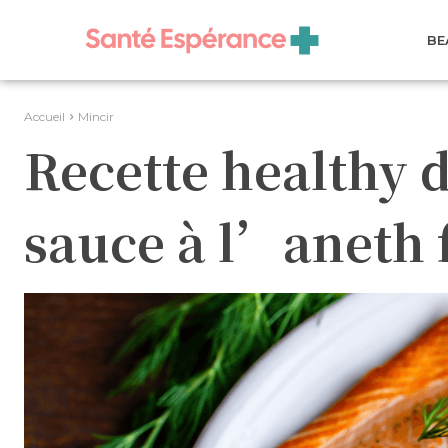
BE
Accueil
Mincir
Recette healthy 
sauce à l’aneth f