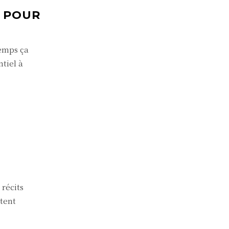
E POUR
temps ça
tiel à
 récits
tent