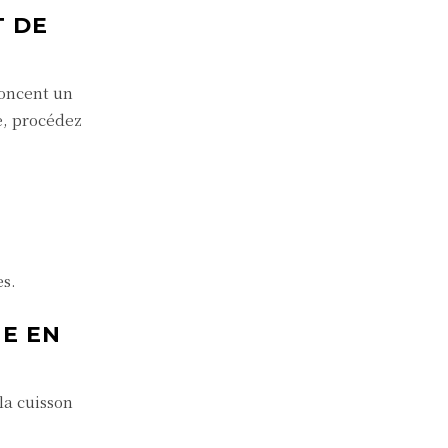
T DE
noncent un
e, procédez
es.
NE EN
la cuisson