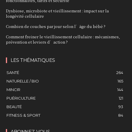
fonctionnalités, tarifs et sécurité
Dysbiose, microbiote et vieillissement : impact sur la
longévité cellulaire
Combien de couches par jour selon l’âge du bébé ?
Comment freiner le vieillissement cellulaire : mécanismes,
prévention et leviers d’action ?
LES THÉMATIQUES
SANTÉ
264
NATURELLE / BIO
165
MINCIR
144
PUÉRICULTURE
121
BEAUTÉ
93
FITNESS & SPORT
84
ABONNEZ-VOUS