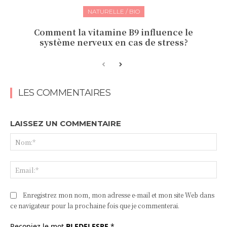
NATURELLE / BIO
Comment la vitamine B9 influence le
système nerveux en cas de stress?
LES COMMENTAIRES
LAISSEZ UN COMMENTAIRE
No
Ema
Enregistrez mon nom, mon adresse e-mail et mon site Web dans
ce navigateur pour la prochaine fois que je commenterai.
Recopiez le mot
BLEDELESPE
*