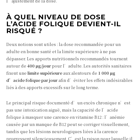
l’ajustement de la dose.
À QUEL NIVEAU DE DOSE
L’ACIDE FOLIQUE DEVIENT-IL
RISQUÉ ?
Deux notions sont utiles : la dose recommandée pour un
adulte en bonne santé et la limite supérieure à ne pas
dépasser. Les apports nutritionnels recommandés tournent
autour de
400 µg/jour
pour l’adulte. Les autorités sanitaires
fixent une
limite supérieure
aux alentours de
1 000 µg
d’acide folique par jour
afin d’éviter les effets indésirables
liés à des apports excessifs sur le long terme.
Le principal risque documenté d’un excès chronique n’est
pas une intoxication aiguë, mais la capacité de l’acide
folique à masquer une carence en vitamine B12 : l’anémie
causée par un manque de B12 peut se corriger visuellement,
tandis que les lésions neurologiques liées à la carence
progressent silencieusement. C’est la raison pour laquelle il