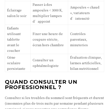
Passer à des
Ampoules « chaud
Éclairage
ampoules < 3000 K,
», variateurs
salon le soir
multiplier lampes
d’intensité
d’appoint
Enfants
utilisant
Fixer une heure de
Contrôles
tablette
coupure stricte,
parentaux,
avant le
écran hors chambre
minuteries
coucher
Gêne
Évaluation clinique,
Consulter un
oculaire
larmes artificielles,
ophtalmologiste
persistante
bilan nutritionnel
QUAND CONSULTER UN
PROFESSIONNEL ?
Consultez si les troubles du sommeil sont fréquents et durent
(insomnies plus de trois nuits par semaine pendant plusieurs
semaines), si vous ressentez une somnolence diurne