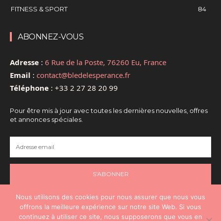
FITNESS & SPORT
84
ABONNEZ-VOUS
Adresse
:
6 Rue de la Poste, 76260 Eu, France
Email
:
contact@bledelesperance.fr
Téléphone
:
+33 2 27 28 20 99
Pour être mis à jour avec toutes les dernières nouvelles, offres
et annonces spéciales.
S'ABONNER
Nous utilisons des cookies pour nous assurer que nous vous
offrons la meilleure expérience sur notre site Web. Si vous
continuez à utiliser ce site, nous supposerons que vous en
@2024 - Tous droits réservés - @Santé