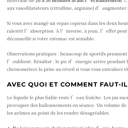
intervalle de
20 à 30 minutes avant l’échauffement
. 
aux vasodilatateurs (citrulline, arginine) d’augmenter l
Si vous avez mangé un repas copieux dans les deux heur
ralentit l’absorption. À l’inverse, à jeun, l’effet peut 
déconseillé si votre estomac est sensible.
Observations pratiques : beaucoup de sportifs prennent
l’oublient. Résultat : le pic d’énergie arrive pendant l
chronométrez la prise au réveil si vous vous entraînez tô
AVEC QUOI ET COMMENT FAUT-I
Le liquide le plus fiable reste l’eau fraîche. Les jus su
provoquer des ballonnements en séance. Un volume de 2
les arômes au point de les rendre désagréables.
Ne laissez pas un shaker préparé plus d’une heure :