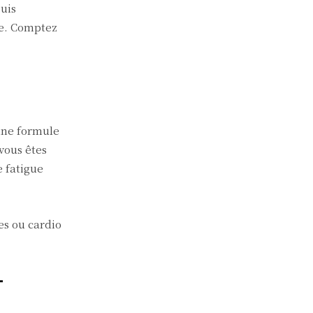
puis
se. Comptez
 une formule
 vous êtes
e fatigue
es ou cardio
-