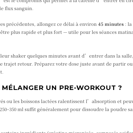
C’est le compromis qui permet à la caféine d’entrer en circ
e flux sanguin.
es précédentes, allongez ce délai à environ
45 minutes
: la
être plus rapide et plus fort — utile pour les séances matin
 leur shaker quelques minutes avant d’entrer dans la salle,
e trajet retour. Préparez votre dose juste avant de partir ou
t.
L MÉLANGER UN PRE-WORKOUT ?
crés ou les boissons lactées ralentissent l’absorption et peu
50–350 ml suffit généralement pour dissoudre la poudre sa
 certains ingrédients (créatine micronisée, composés acide