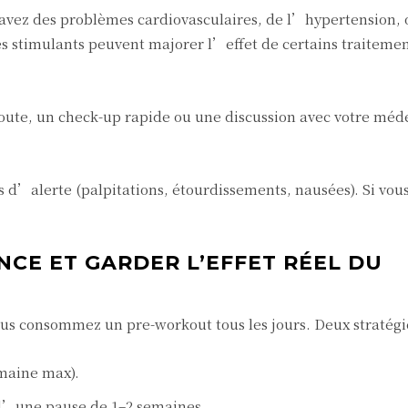
 avez des problèmes cardiovasculaires, de l’hypertension, o
s stimulants peuvent majorer l’effet de certains traitemen
doute, un check-up rapide ou une discussion avec votre méde
 d’alerte (palpitations, étourdissements, nausées). Si vou
CE ET GARDER L’EFFET RÉEL DU
s consommez un pre-workout tous les jours. Deux stratégie
emaine max).
s d’une pause de 1–2 semaines.