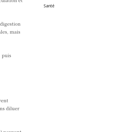
ulation et
Santé
 digestion
ales, mais
 puis
vent
ns diluer
s) peuvent