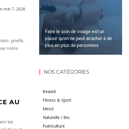
le
mai 7, 2026
Faire le soin de visage est un
plaisir qu’on ne peut arracher à de
eure, poids,
plus en plus de personnes.
que votre
Lire la suite
NOS CATÉGORIES
Beauté
Fitness & Sport
CE AU
Mincir
Naturelle / Bio
isez un
Puériculture