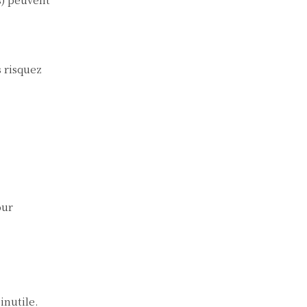
s risquez
our
inutile.