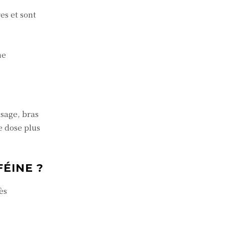
es et sont
ne
isage, bras
e dose plus
ÉINE ?
ès