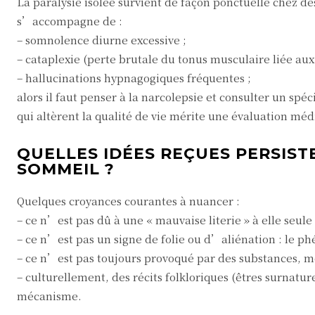
La paralysie isolée survient de façon ponctuelle chez des
s’accompagne de :
– somnolence diurne excessive ;
– cataplexie (perte brutale du tonus musculaire liée aux
– hallucinations hypnagogiques fréquentes ;
alors il faut penser à la narcolepsie et consulter un sp
qui altèrent la qualité de vie mérite une évaluation méd
QUELLES IDÉES REÇUES PERSIST
SOMMEIL ?
Quelques croyances courantes à nuancer :
– ce n’est pas dû à une « mauvaise literie » à elle seule 
– ce n’est pas un signe de folie ou d’aliénation : le 
– ce n’est pas toujours provoqué par des substances, mêm
– culturellement, des récits folkloriques (êtres surnatur
mécanisme.