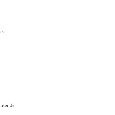
ura
enter de