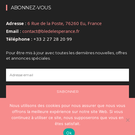
ABONNEZ-VOUS
Adresse
:
6 Rue de la Poste, 76260 Eu, France
Email
:
contact@bledelesperance.fr
Téléphone
:
+33 2 27 28 20 99
Pour être mis à jour avec toutes les dernières nouvelles, offres
et annonces spéciales.
S'ABONNER
Nous utilisons des cookies pour nous assurer que nous vous
offrons la meilleure expérience sur notre site Web. Si vous
continuez à utiliser ce site, nous supposerons que vous en
@2024 - Tous droits réservés - @Santé
êtes satisfait.
Espérance
Ok