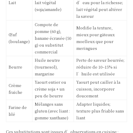
Lait
lait végétal
d’eau pour la richesse;
(soja/amande)
lait végétal peut altérer
la saveur
Compote de
Modifie la texture,
pomme (60 g),
Œuf
mieux pour gâteaux
banane écrasée (50
(boulange)
moelleux que pour
g) ou substitut
meringues
commercial
Huile neutre
Perte de saveur beurrée;
Beurre
(tournesol),
réduire de 10–15% si
margarine
l’huile est utilisée
Yaourt entier ou
Yaourt peut cailler à la
Crème
crème soja + un
cuisson, incorporer
fraîche
peu de beurre
doucement
Mélanges sans
Adapter liquides;
Farine de
gluten (avec liant :
texture plus friable sans
blé
gomme xanthane)
liant
Ces substitutions sont issues d’observations en cuisine :