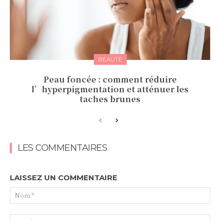
BEAUTÉ
Peau foncée : comment réduire
l’hyperpigmentation et atténuer les
taches brunes
LES COMMENTAIRES
LAISSEZ UN COMMENTAIRE
No
Ema