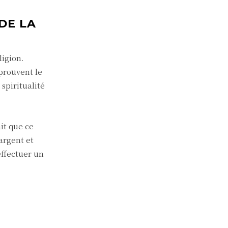
DE LA
ligion.
prouvent le
 spiritualité
it que ce
argent et
effectuer un