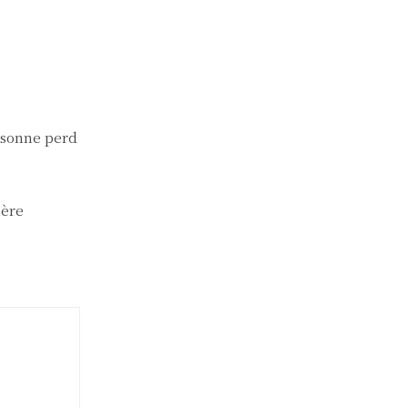
rsonne perd
ière