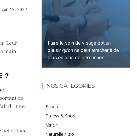
e
juin 18, 2022
on. Leur
Faire le soin de visage est un
plaisir qu’on ne peut arracher à de
 la main
plus en plus de personnes.
E ?
Lire la suite
NOS CATÉGORIES
ne
portant de
 fait d’une
Beauté
Fitness & Sport
Mincir
te bel et bien
Naturelle / Bio