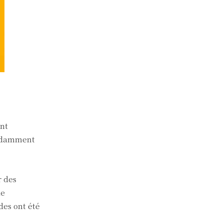
ant
endamment
r des
de
des ont été