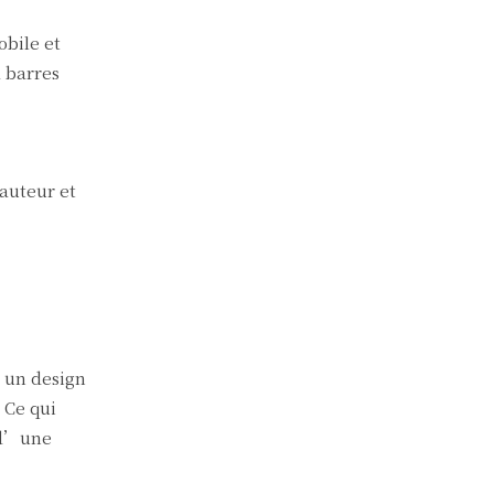
obile et
à barres
auteur et
D’un design
 Ce qui
 d’une