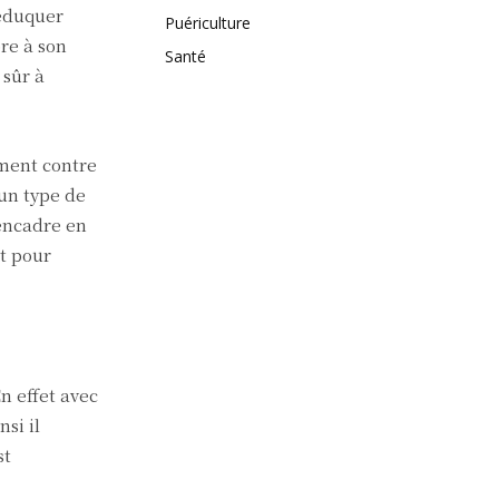
’éduquer
Puériculture
re à son
Santé
 sûr à
ement contre
 un type de
’encadre en
it pour
n effet avec
nsi il
st