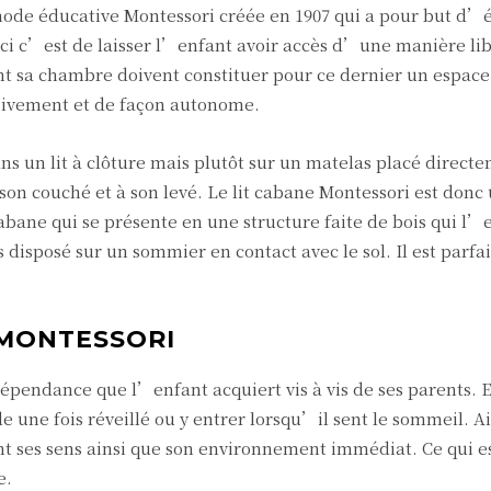
éthode éducative Montessori créée en 1907 qui a pour but d
e-ci c’est de laisser l’enfant avoir accès d’une manière lib
nt sa chambre doivent constituer pour ce dernier un espace
essivement et de façon autonome.
s un lit à clôture mais plutôt sur un matelas placé direct
son couché et à son levé. Le lit cabane Montessori est donc
e cabane qui se présente en une structure faite de bois qui l
disposé sur un sommier en contact avec le sol. Il est parfa
 MONTESSORI
pendance que l’enfant acquiert vis à vis de ses parents. E
de une fois réveillé ou y entrer lorsqu’il sent le sommeil. Ai
ses sens ainsi que son environnement immédiat. Ce qui e
e.