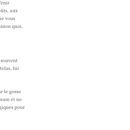
Tenir
ûts, aux
ue vous
sinon quoi,
 souvent
elas, lui
r le gosse
imum et ne
ogiques pour