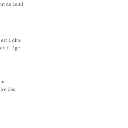
nt de celui
I
est à dire
 de l’âge
vous
ire des