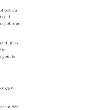
ant pourra
ts qui
s petits ne
ant. Il les
e qui
s pour le
 Le type
lacent déjà