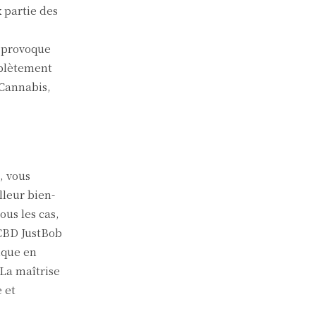
x partie des
e provoque
mplètement
 Cannabis,
, vous
lleur bien-
ous les cas,
 CBD JustBob
gique en
La maîtrise
 et