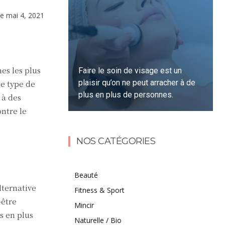
le
mai 4, 2021
es les plus
Faire le soin de visage est un
plaisir qu’on ne peut arracher à de
ce type de
plus en plus de personnes.
 à des
ntre le
Lire la suite
NOS CATÉGORIES
Beauté
lternative
Fitness & Sport
-être
Mincir
s en plus
Naturelle / Bio