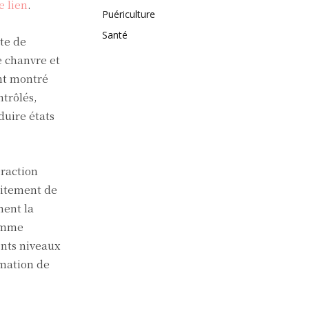
e lien
.
Puériculture
Santé
te de
e chanvre et
ont montré
ntrôlés,
duire états
eraction
aitement de
ment la
comme
ents niveaux
mmation de