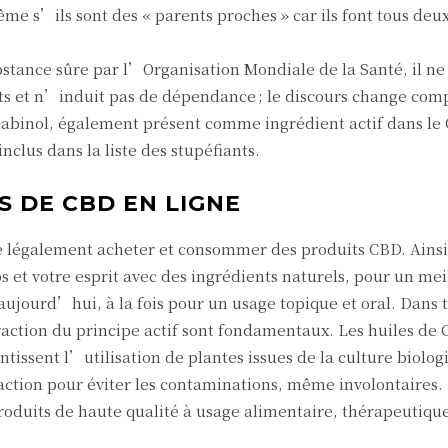
ême s’ils sont des « parents proches » car ils font tous deu
stance sûre par l’Organisation Mondiale de la Santé, il n
uts et n’induit pas de dépendance ; le discours change co
abinol, également présent comme ingrédient actif dans le
nclus dans la liste des stupéfiants.
S DE CBD EN LIGNE
e légalement acheter et consommer des produits CBD. Ainsi
s et votre esprit avec des ingrédients naturels, pour un mei
ujourd’hui, à la fois pour un usage topique et oral. Dans t
raction du principe actif sont fondamentaux. Les huiles de
antissent l’utilisation de plantes issues de la culture biolo
tion pour éviter les contaminations, même involontaires. 
duits de haute qualité à usage alimentaire, thérapeutique