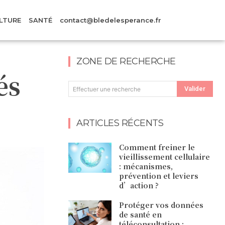
LTURE
SANTÉ
contact@bledelesperance.fr
ZONE DE RECHERCHE
és
Valider
Effectuer une recherche
ARTICLES RÉCENTS
Comment freiner le
vieillissement cellulaire
: mécanismes,
prévention et leviers
d’action ?
Protéger vos données
de santé en
téléconsultation :