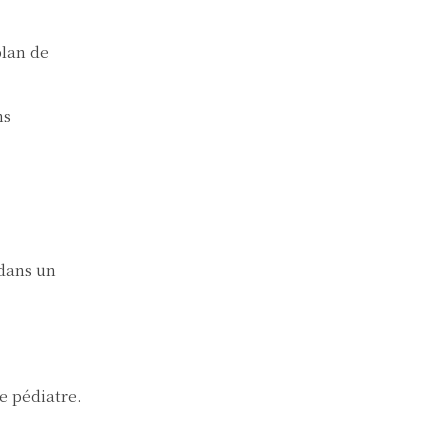
plan de
ns
 dans un
e pédiatre.