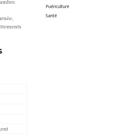
hambre.
Puériculture
Santé
ournée,
rottements
S
gent