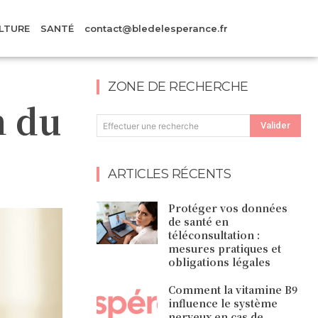
LTURE
SANTÉ
contact@bledelesperance.fr
ZONE DE RECHERCHE
n du
Valider
Effectuer une recherche
ARTICLES RÉCENTS
Protéger vos données
de santé en
téléconsultation :
mesures pratiques et
obligations légales
Comment la vitamine B9
influence le système
nerveux en cas de