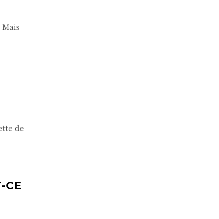
. Mais
ette de
-CE