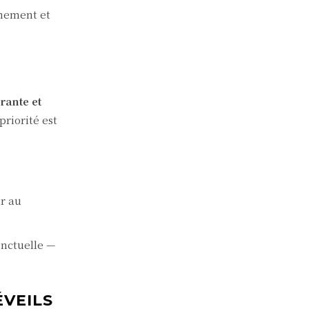
nnement et
rante et
priorité est
ur au
onctuelle —
ÉVEILS