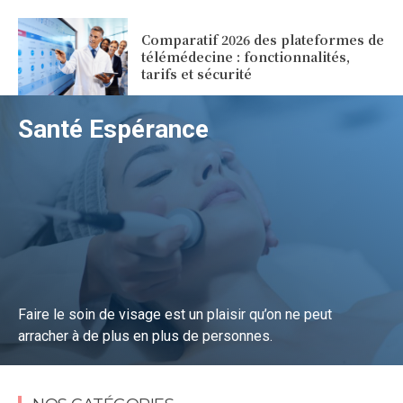
Comparatif 2026 des plateformes de
télémédecine : fonctionnalités,
tarifs et sécurité
Santé Espérance
Faire le soin de visage est un plaisir qu’on ne peut
arracher à de plus en plus de personnes.
Lire la suite