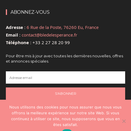
ABONNEZ-VOUS
Adresse
:
6 Rue de la Poste, 76260 Eu, France
Email
:
contact@bledelesperance.fr
Téléphone
:
+33 2 27 28 20 99
Pour être mis à jour avec toutes les dernières nouvelles, offres
et annonces spéciales.
S'ABONNER
Nous utilisons des cookies pour nous assurer que nous vous
offrons la meilleure expérience sur notre site Web. Si vous
continuez à utiliser ce site, nous supposerons que vous en
@2024 - Tous droits réservés - @Santé
êtes satisfait.
Espérance