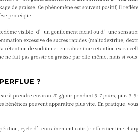
kage de graisse. Ce phénomène est souvent positif, il reflèt
èse protéique.
œdème visible, d’un gonflement facial ou d’une sensatio
ommation excessive de sucres rapides (maltodextrine, dextr
 rétention de sodium et entraîner une rétention extra-cell
e ne fait pas grossir en graisse par elle-même, mais si vous
UPERFLUE ?
ste à prendre environ 20 g/jour pendant 5–7 jours, puis 3–5 
les bénéfices peuvent apparaître plus vite. En pratique, vou
mpétition, cycle d’entraînement court) : effectuer une char