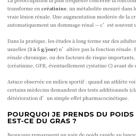
La préoccupation la plus fréquente concerne la fonction
transforme en
créatinine
, un métabolite mesuré dans le
vraie lésion rénale. Une augmentation modérée de la c
automatiquement un dommage rénal — c’est souvent un a
Dans la pratique, les études à long terme sur des adu
usuelles (
3 à 5 g/jour
) n’altère pas la fonction rénale.
rénale chronique, ou des facteurs de risque importants,
(créatinine, GFR, éventuellement cystatine C) avant d
Astuce observée en milieu sportif : quand un athlète v
certains médecins demandent des tests additionnels (clai
détérioration d’un simple effet pharmacocinétique.
POURQUOI JE PRENDS DU POIDS
EST-CE DU GRAS ?
Beaucoup remarquent un gain de poids rapide au lance