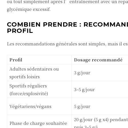
ou tout simplement après l’entraînement avec un repas
glycémique excessif.
COMBIEN PRENDRE : RECOMMAN
PROFIL
Les recommandations générales sont simples, mais il est
Profil
Dosage recommandé
Adultes sédentaires ou
3 g/jour
sportifs loisirs
Sportifs réguliers
3–5 g/jour
(force/explosivité)
Végétariens/végans
5 g/jour
20 g/jour (5 g x4) pendant 
Phase de charge souhaitée
puis 3–5 g/j