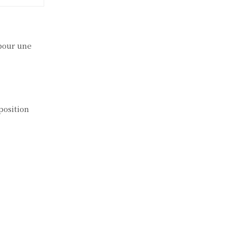
 pour une
position