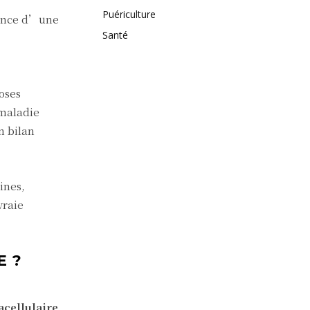
Puériculture
stence d’une
Santé
oses
 maladie
n bilan
ines,
vraie
E ?
acellulaire