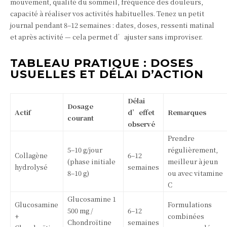
mouvement, qualité du sommeil, fréquence des douleurs,
capacité à réaliser vos activités habituelles. Tenez un petit
journal pendant 8–12 semaines : dates, doses, ressenti matinal
et après activité — cela permet d’ajuster sans improviser.
TABLEAU PRATIQUE : DOSES
USUELLES ET DÉLAI D’ACTION
Délai
Dosage
Actif
d’effet
Remarques
courant
observé
Prendre
5–10 g/jour
régulièrement,
Collagène
6–12
(phase initiale
meilleur à jeun
hydrolysé
semaines
8–10 g)
ou avec vitamine
C
Glucosamine 1
Glucosamine
Formulations
500 mg /
6–12
+
combinées
Chondroïtine
semaines