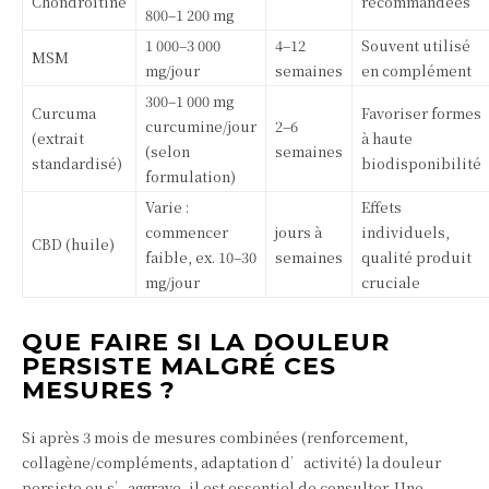
Chondroïtine
recommandées
800–1 200 mg
1 000–3 000
4–12
Souvent utilisé
MSM
mg/jour
semaines
en complément
300–1 000 mg
Curcuma
Favoriser formes
curcumine/jour
2–6
(extrait
à haute
(selon
semaines
standardisé)
biodisponibilité
formulation)
Varie :
Effets
commencer
jours à
individuels,
CBD (huile)
faible, ex. 10–30
semaines
qualité produit
mg/jour
cruciale
QUE FAIRE SI LA DOULEUR
PERSISTE MALGRÉ CES
MESURES ?
Si après 3 mois de mesures combinées (renforcement,
collagène/compléments, adaptation d’activité) la douleur
persiste ou s’aggrave, il est essentiel de consulter. Une