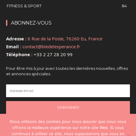
FITNESS & SPORT
84
ABONNEZ-VOUS
Adresse
:
6 Rue de la Poste, 76260 Eu, France
Email
:
contact@bledelesperance.fr
Téléphone
:
+33 2 27 28 20 99
Pour être mis à jour avec toutes les dernières nouvelles, offres
et annonces spéciales.
S'ABONNER
Nous utilisons des cookies pour nous assurer que nous vous
offrons la meilleure expérience sur notre site Web. Si vous
continuez à utiliser ce site, nous supposerons que vous en
@2024 - Tous droits réservés - @Santé