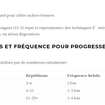
rd pour cibler ischios-fessiers.
longues (15–25 reps) et expérimentez des techniques d’inten
, ou séries dégressives.
NS ET FRÉQUENCE POUR PROGRESS
s utilisés par de nombreux entraîneurs :
Répétitions
Fréquence hebdo
3–6
2 fois
6–12
2–3 fois
12–25+
2–4 fois