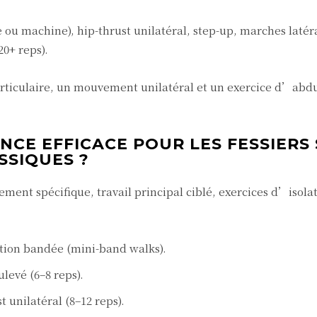
.
 ou machine), hip-thrust unilatéral, step-up, marches latér
20+ reps).
iculaire, un mouvement unilatéral et un exercice d’abd
CE EFFICACE POUR LES FESSIERS
SSIQUES ?
ment spécifique, travail principal ciblé, exercices d’isolati
ation bandée (mini-band walks).
ulevé (6–8 reps).
t unilatéral (8–12 reps).