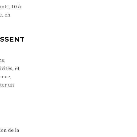
ants,
10 à
e, en
ESSENT
ns,
vités, et
ance,
lter un
ion de la