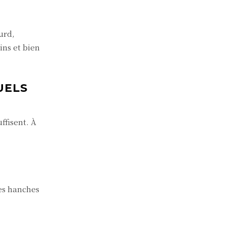
urd,
ins et bien
UELS
ffisent. À
les hanches