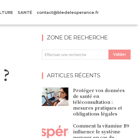
LTURE
SANTÉ
contact@bledelesperance.fr
ZONE DE RECHERCHE
Valider
Effectuer une recherche
 ?
ARTICLES RÉCENTS
Protéger vos données
de santé en
téléconsultation :
mesures pratiques et
obligations légales
Comment la vitamine B9
influence le système
nerveux en cas de