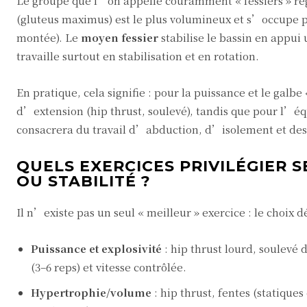
Le groupe que l’on appelle couramment « fessiers » re
(gluteus maximus) est le plus volumineux et s’occupe p
montée). Le
moyen fessier
stabilise le bassin en appui
travaille surtout en stabilisation et en rotation.
En pratique, cela signifie : pour la puissance et le galb
d’extension (hip thrust, soulevé), tandis que pour l’éq
consacrera du travail d’abduction, d’isolement et des 
QUELS EXERCICES PRIVILÉGIER S
OU STABILITÉ ?
Il n’existe pas un seul « meilleur » exercice : le choix d
Puissance et explosivité
: hip thrust lourd, soulevé d
(3–6 reps) et vitesse contrôlée.
Hypertrophie/volume
: hip thrust, fentes (statique