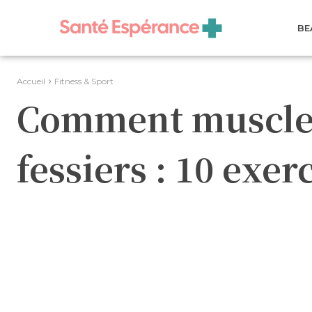
BE
Accueil
Fitness & Sport
Comment muscler
fessiers : 10 exer