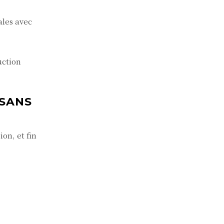
ales avec
uction
 SANS
on, et fin