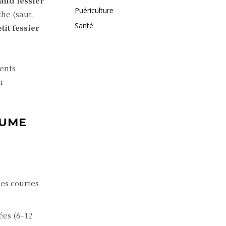
and fessier
Puériculture
he (saut,
Santé
tit fessier
ments
n
LUME
ies courtes
ées (6–12