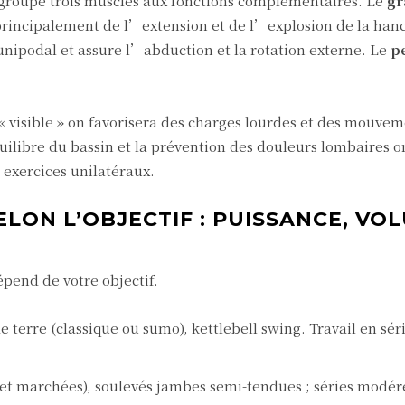
groupe trois muscles aux fonctions complémentaires. Le
gr
rincipalement de l’extension et de l’explosion de la hanc
 unipodal et assure l’abduction et la rotation externe. Le
pe
e « visible » on favorisera des charges lourdes et des mouve
uilibre du bassin et la prévention des douleurs lombaires o
exercices unilatéraux.
ELON L’OBJECTIF : PUISSANCE, VO
épend de votre objectif.
e terre (classique ou sumo), kettlebell swing. Travail en sér
s et marchées), soulevés jambes semi-tendues ; séries modér