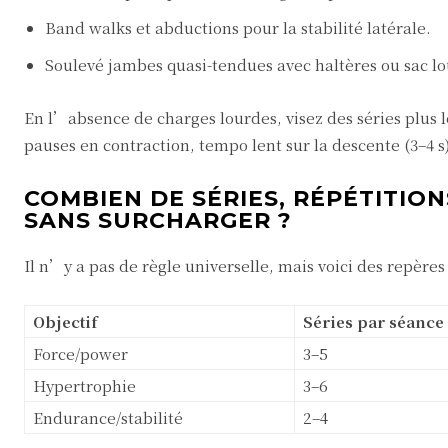
Band walks et abductions pour la stabilité latérale.
Soulevé jambes quasi-tendues avec haltères ou sac lou
En l’absence de charges lourdes, visez des séries plus 
pauses en contraction, tempo lent sur la descente (3–4 s)
COMBIEN DE SÉRIES, RÉPÉTITIO
SANS SURCHARGER ?
Il n’y a pas de règle universelle, mais voici des repère
Objectif
Séries par séance
Force/power
3–5
Hypertrophie
3–6
Endurance/stabilité
2–4