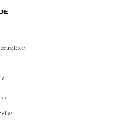
DE
 brutales et
le
-yo.
 elles