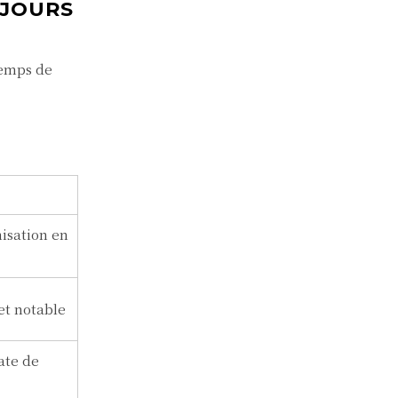
 JOURS
temps de
isation en
et notable
ate de