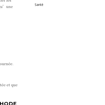
ier les
Santé
s qu’une
journée.
ctée et que
THODE