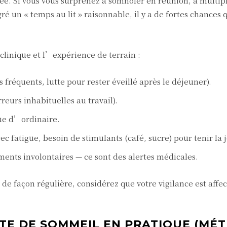
ée. Si vous vous surprenez à somnoler en réunion, à multipl
ré un « temps au lit » raisonnable, il y a de fortes chance
 clinique et l’expérience de terrain :
réquents, lutte pour rester éveillé après le déjeuner).
reurs inhabituelles au travail).
que d’ordinaire.
c fatigue, besoin de stimulants (café, sucre) pour tenir la 
ents involontaires — ce sont des alertes médicales.
 de façon régulière, considérez que votre vigilance est affe
TE DE SOMMEIL EN PRATIQUE (MÉ