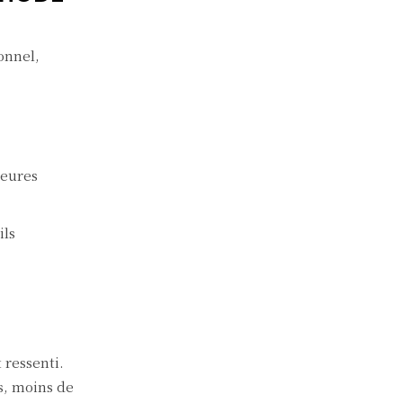
onnel,
heures
ils
 ressenti.
s, moins de