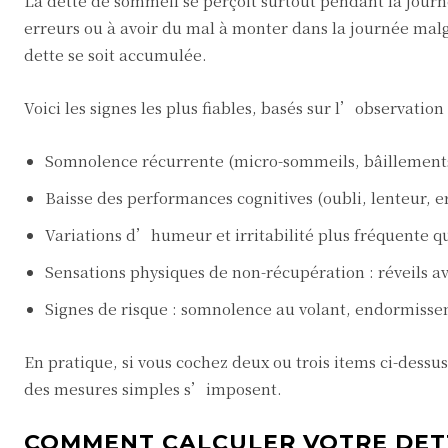
La dette de sommeil se perçoit surtout pendant la journ
erreurs ou à avoir du mal à monter dans la journée malg
dette se soit accumulée.
Voici les signes les plus fiables, basés sur l’observation
Somnolence récurrente (micro-sommeils, bâillements f
Baisse des performances cognitives (oubli, lenteur, er
Variations d’humeur et irritabilité plus fréquente 
Sensations physiques de non-récupération : réveils ave
Signes de risque : somnolence au volant, endormissem
En pratique, si vous cochez deux ou trois items ci-dessus
des mesures simples s’imposent.
COMMENT CALCULER VOTRE DET