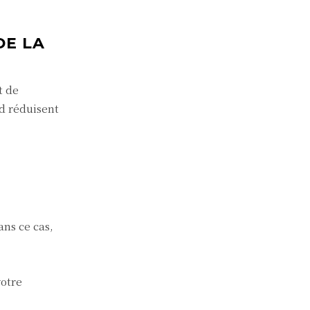
DE LA
t de
d réduisent
ns ce cas,
votre