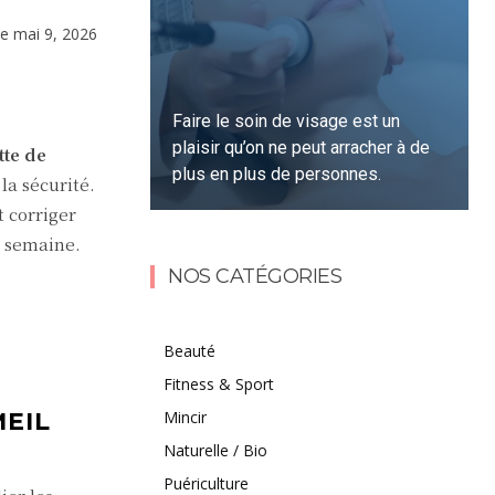
le
mai 9, 2026
Faire le soin de visage est un
plaisir qu’on ne peut arracher à de
tte de
plus en plus de personnes.
la sécurité.
t corriger
e semaine.
Lire la suite
NOS CATÉGORIES
Beauté
Fitness & Sport
Mincir
MEIL
Naturelle / Bio
Puériculture