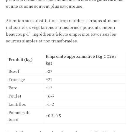
et une cuisine souvent plus savoureuse.
Attention aux substitutions trop rapides : certains aliments
industriels « végétariens » transformés peuvent contenir
beaucoup d’ingrédients à forte empreinte. Favorisez les
sources simples et non transformées.
Empreinte approximative (kg CO2e /
Produit (kg)
kg)
Bœuf
~27
Fromage
~21
Porc
~12
Poulet
~6–7
Lentilles
~1–2
Pommes de
~0.3–0.5
terre