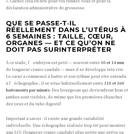
». Gardez cela en tête pour vos rendez-vous et pour la
déclaration administrative de grossesse.
QUE SE PASSE-T‑IL
RÉELLEMENT DANS L’UTÉRUS À
6 SEMAINES : TAILLE, CŒUR,
ORGANES — ET CE QU’ON NE
DOIT PAS SURINTERPRÉTER
À ce stade, l’embryon est petit — souvent entre
10 et 14 mm
de longueur cranio-caudale — mais il se développe très vite.
Le cœur a commencé à battre et son rythme peut être entendu
à l’échographie ; il se situe habituellement entre
110 et 160
battements par minute
. Des bourgeons qui deviendront bras et
jambes sont visibles, de même que les premières ébauches
des yeux et du tube digestif.
Important à savoir : il existe une grande variabilité
individuelle. Une échographie réalisée trop tôt peut montrer
une LCC (longueur cranio‑caudale) plus petite que prévu ou