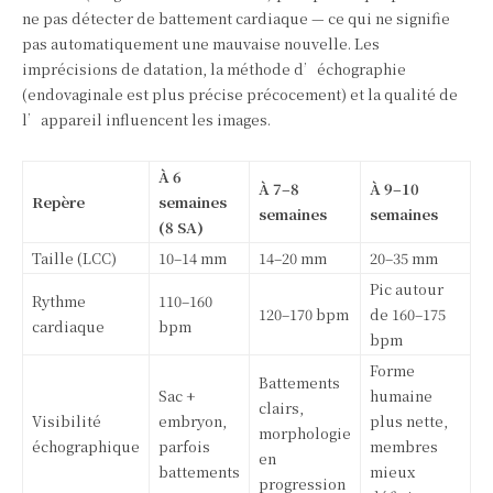
ne pas détecter de battement cardiaque — ce qui ne signifie
pas automatiquement une mauvaise nouvelle. Les
imprécisions de datation, la méthode d’échographie
(endovaginale est plus précise précocement) et la qualité de
l’appareil influencent les images.
À 6
À 7–8
À 9–10
Repère
semaines
semaines
semaines
(8 SA)
Taille (LCC)
10–14 mm
14–20 mm
20–35 mm
Pic autour
Rythme
110–160
120–170 bpm
de 160–175
cardiaque
bpm
bpm
Forme
Battements
Sac +
humaine
clairs,
Visibilité
embryon,
plus nette,
morphologie
échographique
parfois
membres
en
battements
mieux
progression