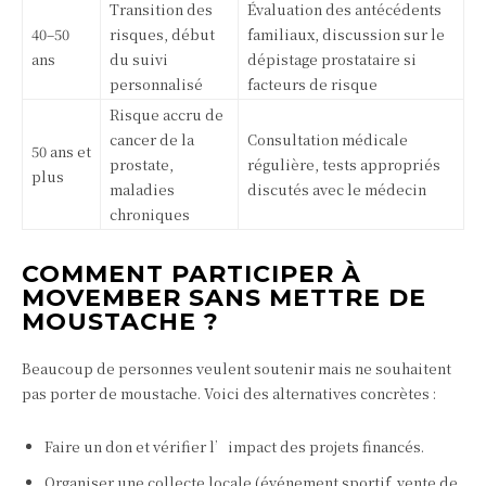
Transition des
Évaluation des antécédents
40–50
risques, début
familiaux, discussion sur le
ans
du suivi
dépistage prostataire si
personnalisé
facteurs de risque
Risque accru de
cancer de la
Consultation médicale
50 ans et
prostate,
régulière, tests appropriés
plus
maladies
discutés avec le médecin
chroniques
COMMENT PARTICIPER À
MOVEMBER SANS METTRE DE
MOUSTACHE ?
Beaucoup de personnes veulent soutenir mais ne souhaitent
pas porter de moustache. Voici des alternatives concrètes :
Faire un don et vérifier l’impact des projets financés.
Organiser une collecte locale (événement sportif, vente de