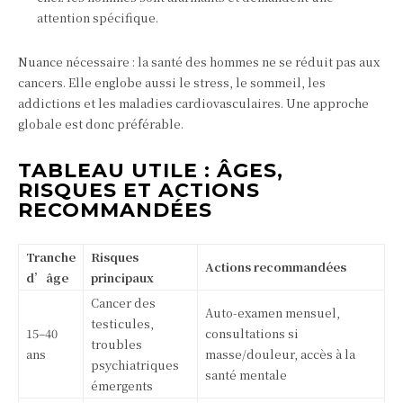
attention spécifique.
Nuance nécessaire : la santé des hommes ne se réduit pas aux
cancers. Elle englobe aussi le stress, le sommeil, les
addictions et les maladies cardiovasculaires. Une approche
globale est donc préférable.
TABLEAU UTILE : ÂGES,
RISQUES ET ACTIONS
RECOMMANDÉES
Tranche
Risques
Actions recommandées
d’âge
principaux
Cancer des
Auto‑examen mensuel,
testicules,
15–40
consultations si
troubles
ans
masse/douleur, accès à la
psychiatriques
santé mentale
émergents